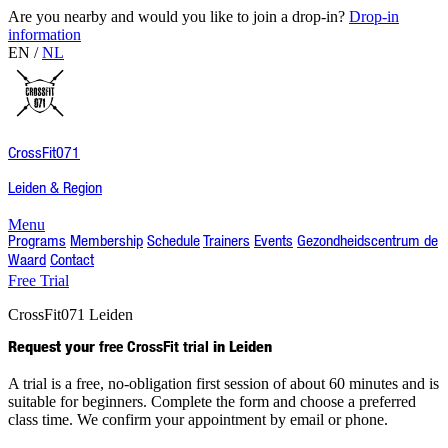
Are you nearby and would you like to join a drop-in?
Drop-in
information
EN
/
NL
CrossFit
071
Leiden & Region
Menu
Programs
Membership
Schedule
Trainers
Events
Gezondheidscentrum de
Waard
Contact
Free Trial
CrossFit
071
Leiden
Request your
free CrossFit trial
in Leiden
A trial is a free, no-obligation first session of about 60 minutes and is
suitable for beginners. Complete the form and choose a preferred
class time. We confirm your appointment by email or phone.